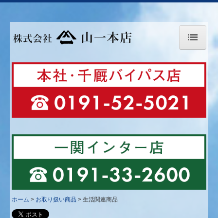
google-site-
verification=V6YUBrY80jqLP9qgja8vsns0z0OdLk9AyLUzAHsRIao
ホーム
お知らせ
当社のこだわり
お取り扱い商品
農業機械
緑地機械
林業機械
除雪機械
ホーム
お取り扱い商品
生活関連商品
生活関連商品