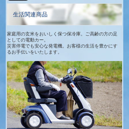
取扱メーカー一覧
生活関連商品
会社案内
家庭用の玄米をおいしく保つ保冷庫。ご高齢の方の足
STAFF BLOG
としての電動カー。
災害停電でも安心な発電機。お客様の生活を豊かにす
2021年
るお手伝いをいたします。
2022年
2023年
2024年
2025年
2026年
お問い合わせ
プライバシーポリシー