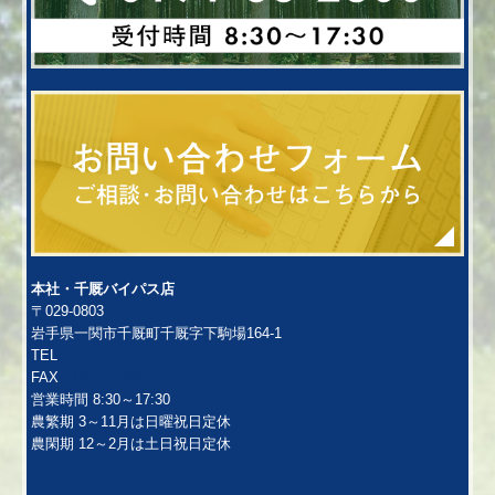
本社・千厩バイパス店
〒029-0803
岩手県一関市千厩町千厩字下駒場164‐1
TEL
0191-52-5021
FAX
0191-53-2440
営業時間 8:30～17:30
農繁期 3～11月は日曜祝日定休
農閑期 12～2月は土日祝日定休